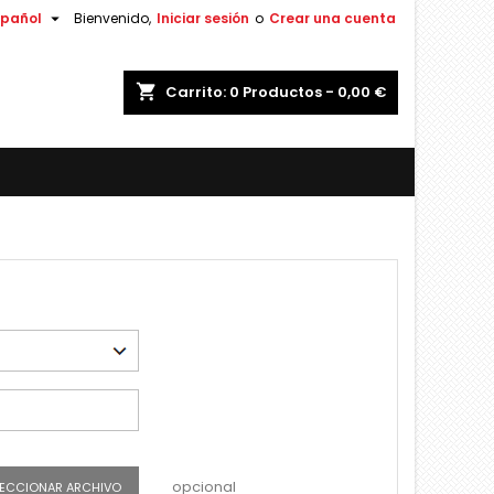

spañol
Bienvenido,
Iniciar sesión
o
Crear una cuenta
shopping_cart
Carrito:
0
Productos - 0,00 €
opcional
LECCIONAR ARCHIVO