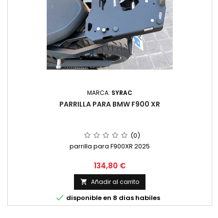
MARCA:
SYRAC
PARRILLA PARA BMW F900 XR
(0)
parrilla para F900XR 2025
Precio
134,80 €
Añadir al carrito


disponible en 8 dias habiles