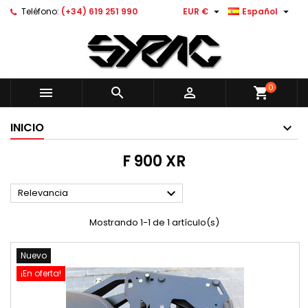


Teléfono:
(+34) 619 251 990
EUR €
Español
0



shopping_cart
INICIO
F 900 XR

Relevancia
Mostrando 1-1 de 1 artículo(s)
Nuevo
¡En oferta!