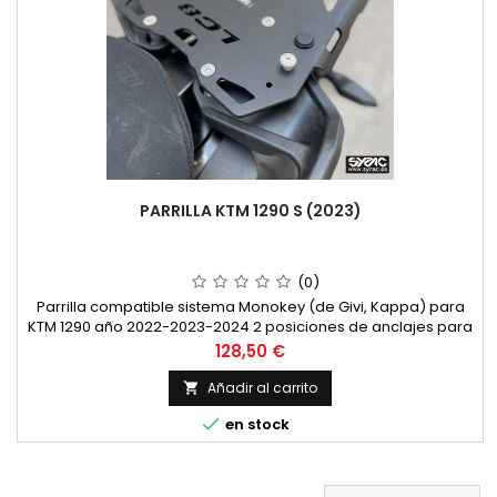
PARRILLA KTM 1290 S (2023)
(0)
Parrilla compatible sistema Monokey (de Givi, Kappa) para
KTM 1290 año 2022-2023-2024 2 posiciones de anclajes para
situar el baúl. Refuerzo inferior, proteccion básica antihurto
Precio
128,50 €
NO necesita adapador ni piezas adicionales para montaje
Posicion baja
Añadir al carrito


en stock