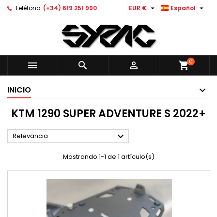


Teléfono:
(+34) 619 251 990
EUR €
Español
0



shopping_cart
INICIO
KTM 1290 SUPER ADVENTURE S 2022+

Relevancia
Mostrando 1-1 de 1 artículo(s)