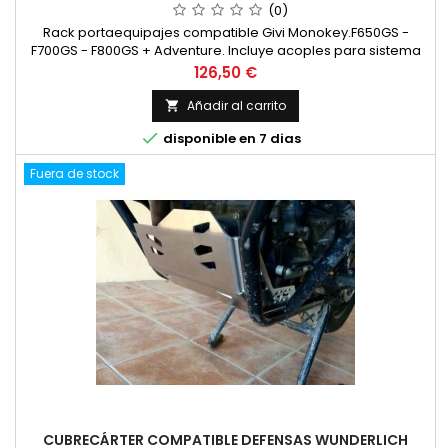
(0)
Rack portaequipajes compatible Givi Monokey.F650GS -
F700GS - F800GS + Adventure. Incluye acoples para sistema
Monokey.
Precio
126,50 €
Añadir al carrito


disponible en 7 dias
Fuera de stock
CUBRECÁRTER COMPATIBLE DEFENSAS WUNDERLICH