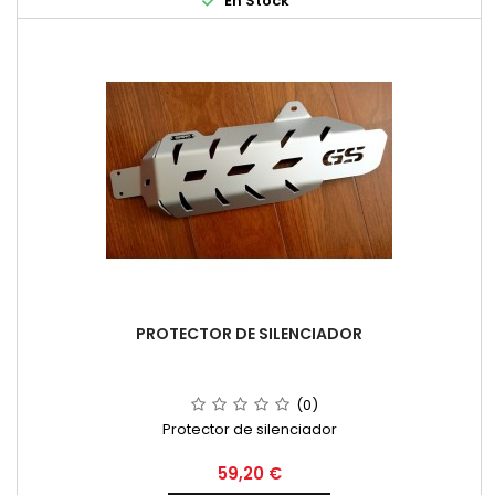

En Stock
PROTECTOR DE SILENCIADOR
(0)
Protector de silenciador
Precio
59,20 €