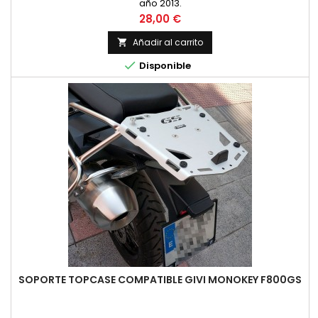
año 2013.
Precio
28,00 €
Añadir al carrito


Disponible
SOPORTE TOPCASE COMPATIBLE GIVI MONOKEY F800GS