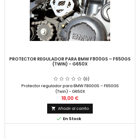
PROTECTOR REGULADOR PARA BMW F800GS – F650GS
(TWIN) - G650X
(0)
Protector regulador para BMW F800GS – F650GS
(Twin) - G650X
Precio
18,00 €
Añadir al carrito


En Stock