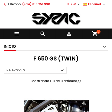


Teléfono:
(+34) 619 251 990
EUR €
Español
0



shopping_cart
INICIO
F 650 GS (TWIN)

Relevancia
Mostrando 1-8 de 8 artículo(s)