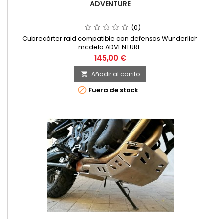
ADVENTURE
(0)
Cubrecárter raid compatible con defensas Wunderlich
modelo ADVENTURE.
Precio
145,00 €
Añadir al carrito


Fuera de stock