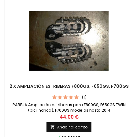
2 X AMPLIACIÓN ESTRIBERAS F800GS, F650GS, F700GS
(1)
PAREJA Ampliación estriberas para F800GS, F650GS TWIN
(bicilindrica), F700GS modelos hasta 2014
Precio
44,00 €
Añadir al carrito
