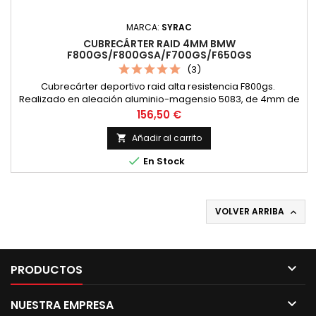
MARCA:
SYRAC
CUBRECÁRTER RAID 4MM BMW
F800GS/F800GSA/F700GS/F650GS
(3)
Cubrecárter deportivo raid alta resistencia F800gs.
Realizado en aleación aluminio-magensio 5083, de 4mm de
grosor - máxima altura libre al suelo - irrompible -
Precio
156,50 €
Compatible Defensas (ver detalle)
Añadir al carrito


En Stock
VOLVER ARRIBA


PRODUCTOS

NUESTRA EMPRESA