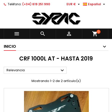


Teléfono:
(+34) 619 251 990
EUR €
Español
0



shopping_cart
INICIO
CRF 1000L AT - HASTA 2019

Relevancia
Mostrando 1-2 de 2 artículo(s)