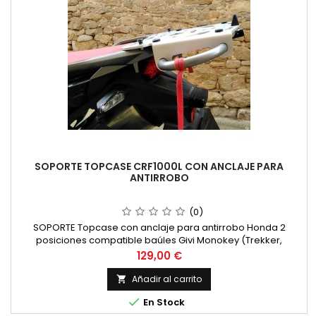
SOPORTE TOPCASE CRF1000L CON ANCLAJE PARA
ANTIRROBO
(0)
SOPORTE Topcase con anclaje para antirrobo Honda 2
posiciones compatible baúles Givi Monokey (Trekker,
Outback, Kappa monokey..) Incluye anclajes Givi. Para
Precio
129,00 €
Honda CRF 1000L Africa Twin.
Añadir al carrito


En Stock