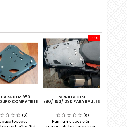
-33%
 PARA KTM 950
PARRILLA KTM
DURO COMPATIBLE
790/1190/1290 PARA BAULES
VI MONOKEY
GIVI MONOKEY
(0)
(0)
k base topcase
Parrilla multiposición
ble con baúles Givi
compatible baules sistema