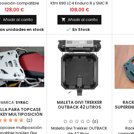
posición compatible
Ktm 690 LC4 Enduro R y SMC R
tema Givi Monokey
Precio
Precio
128,00 €
108,00 €
CRF 1000L Adventure
s (no válido para CRF
Añadir al carrito
Añadir al carrito


 "Normal") hasta año

as unidades en stock
En Stock
Incluye Anclajes para
 compatibles sistema
Monokey
MALETA GIVI TREKKER
RACK
MARCA:
SYRAC
OUTBACK 42 LITROS
SUPEREN
ILLA PARA TOPCASE
GI
EY MULTIPOSICIÓN
(2)
(0)
opcase multiposición
Maleta Givi Trekker OUTBACK
Rac
patible baúles Givi
de 42 litros .
compati