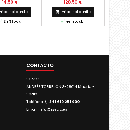
Monokey
Kappa) para KTM 1290 año
Precio
Precio
14,50 €
128,50 €
2022-2023-2024 2 posiciones
de anclajes para situar el
Añadir al carrito
Añadir al carrito

baúl. Refuerzo inferior,


En Stock
en stock
proteccion básica antihurto
NO necesita adapador ni
piezas adicionales para
montaje Posicion baja
CONTACTO
SYRAC
ANDRÉS TORREJÓN 3-28014 Madrid -
Spain
Teléfono:
(+34) 619 251 990
Email:
info@syrac.es