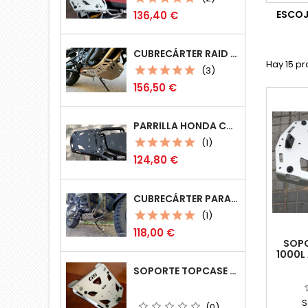
Precio
ESCOJ
136,40 €
CUBRECÁRTER RAID 4MM BMW F800GS/F800GSA/F700GS/F650GS
Hay 15 pr
(3)
Precio
156,50 €
PARRILLA HONDA CRF 1100L AFRICA TWIN (MOD 2020+) COMPATIBLE MONOKEY (GIVI)
(1)
Precio
124,80 €
CUBRECÁRTER PARA BMW R1200GS
(1)
Precio
118,00 €
SOPO
1000L
SOPORTE TOPCASE COMPATIBLE GIVI MONOKEY MULTIPOSICIÓN
S
(0)