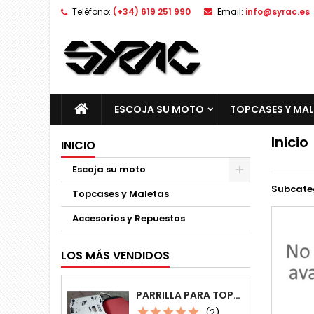
Teléfono:
(+34) 619 251 990
Email:
info@syrac.es
ESCOJA SU MOTO
TOPCASES Y MA
Inicio
INICIO
Escoja su moto
Subcate
Topcases y Maletas
Accesorios y Repuestos
LOS MÁS VENDIDOS
PARRILLA PARA TOPCASE MONOKEY MULTIPOSICIÓN
(2)