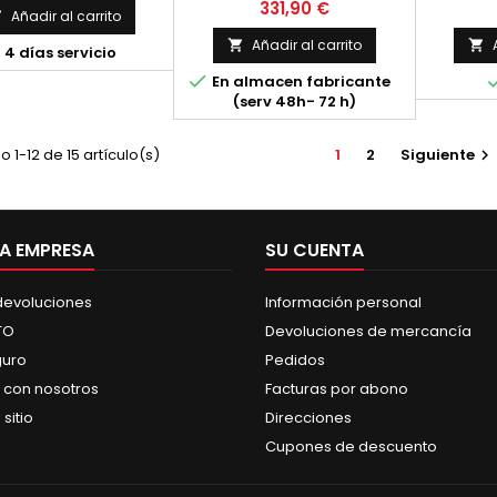
NATURAL, 46 L.
Precio
331,90 €
Añadir al carrito

Añadir al carrito



4 días servicio

En almacen fabricante
(serv 48h- 72 h)
 1-12 de 15 artículo(s)
1
2
Siguiente

A EMPRESA
SU CUENTA
 devoluciones
Información personal
TO
Devoluciones de mercancía
guro
Pedidos
 con nosotros
Facturas por abono
sitio
Direcciones
Cupones de descuento