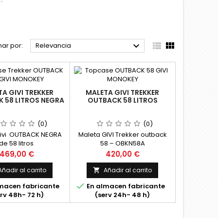



ar por:
Relevancia
A GIVI TREKKER
MALETA GIVI TREKKER
 58 LITROS NEGRA
OUTBACK 58 LITROS
(0)
(0)
Givi OUTBACK NEGRA
Maleta GIVI Trekker outback
de 58 litros
58 – OBKN58A
Precio
Precio
469,00 €
420,00 €
Añadir al carrito
Añadir al carrito


macen fabricante
En almacen fabricante
rv 48h- 72 h)
(serv 24h- 48 h)