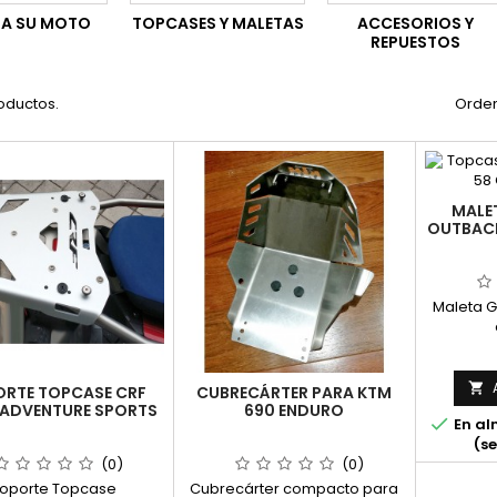
A SU MOTO
TOPCASES Y MALETAS
ACCESORIOS Y
REPUESTOS
oductos.
Orden
MALET
OUTBACK
Maleta 

RTE TOPCASE CRF
CUBRECÁRTER PARA KTM
 ADVENTURE SPORTS
690 ENDURO

En al
(se
(0)
(0)
oporte Topcase
Cubrecárter compacto para