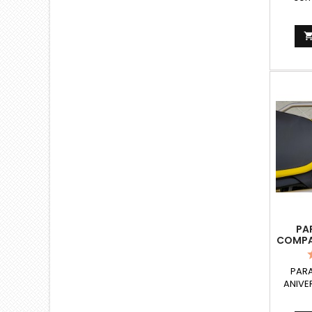
Monoke
Kappa 
R1200G
LC (re
Para B
2019-2
Advent
Bmw F9
PA
COMPA
PARA
ANIVE
T