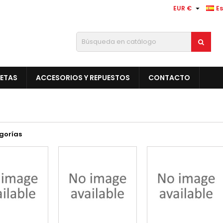

EUR €
E
LETAS
ACCESORIOS Y REPUESTOS
CONTACTO
gorías