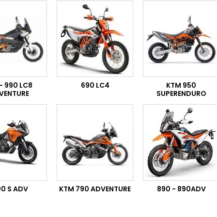
- 990 LC8
690 LC4
KTM 950
VENTURE
SUPERENDURO
90 S ADV
KTM 790 ADVENTURE
890 - 890ADV