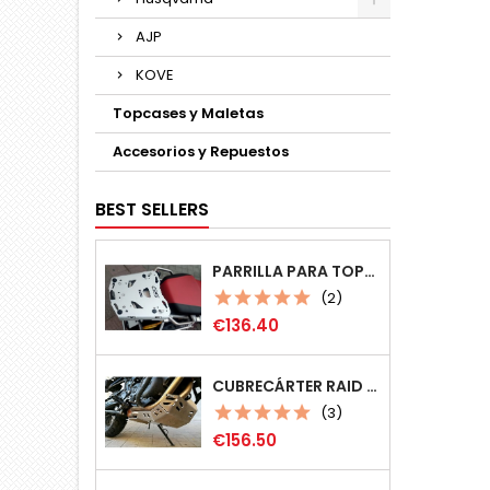
AJP
KOVE
Topcases y Maletas
Accesorios y Repuestos
BEST SELLERS
PARRILLA PARA TOPCASE MONOKEY MULTIPOSICIÓN
(2)
Price
€136.40
CUBRECÁRTER RAID 4MM BMW F800GS/F800GSA/F700GS/F650GS
(3)
Price
€156.50