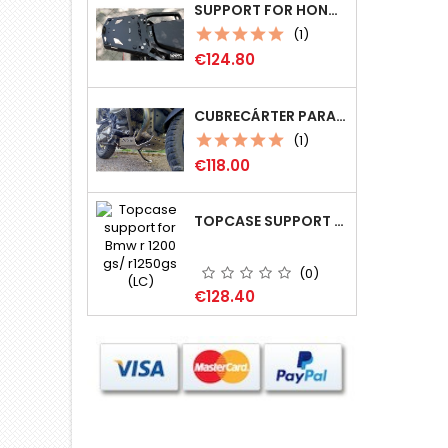
SUPPORT FOR HONDA CRF 1100L AT (MOD 2020+) COMPATIBLE MONOKEY (GIVI)
(1)
Price
€124.80
CUBRECÁRTER PARA BMW R1200GS
(1)
Price
€118.00
TOPCASE SUPPORT FOR BMW R 1200 GS/ R1250GS (LC)
(0)
Price
€128.40