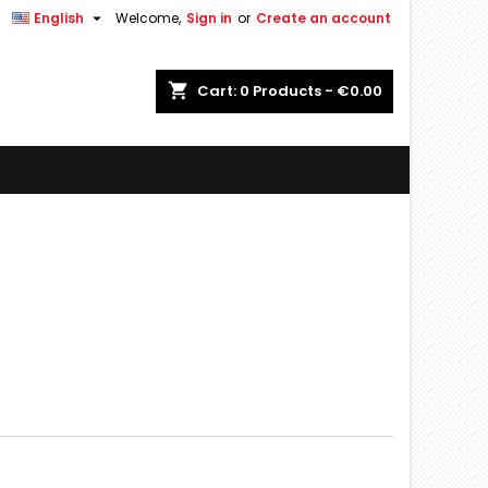


English
Welcome,
Sign in
or
Create an account
shopping_cart
Cart:
0
Products - €0.00