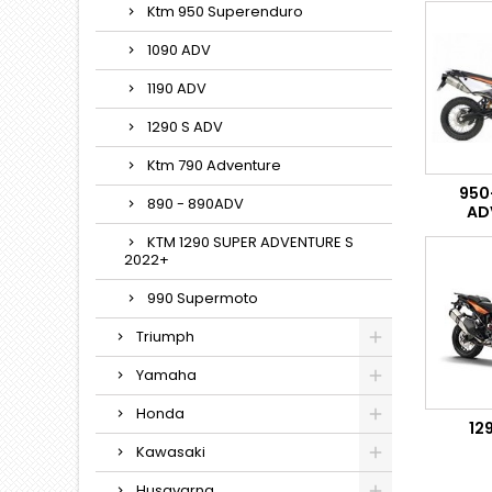
Ktm 950 Superenduro
1090 ADV
1190 ADV
1290 S ADV
Ktm 790 Adventure
950
890 - 890ADV
AD
KTM 1290 SUPER ADVENTURE S
2022+
990 Supermoto
Triumph
Yamaha
Honda
12
Kawasaki
Husqvarna