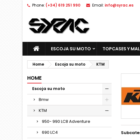
Phone:
(+34) 619 251 990
Email:
info@syrac.es
ESCOJA SU MOTO
TOPCASES Y MA
Home
Escoja su moto
KTM
HOME
Escoja su moto
Bmw
KTM
950- 990 LC8 Adventure
690 LC4
Subcate