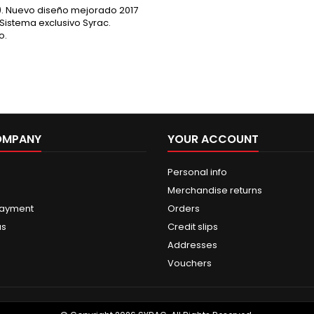
). Nuevo diseño mejorado 2017
Sistema exclusivo Syrac.
o.
OMPANY
YOUR ACCOUNT
Personal info
Merchandise returns
payment
Orders
us
Credit slips
Addresses
Vouchers