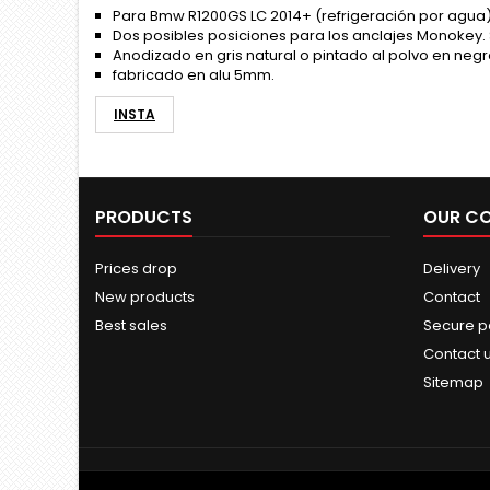
Para Bmw R1200GS LC 2014+ (refrigeración por agua
Dos posibles posiciones para los anclajes Monokey. 
Anodizado en gris natural o pintado al polvo en negr
fabricado en alu 5mm.
INSTA
PRODUCTS
OUR C
Prices drop
Delivery
New products
Contact
Best sales
Secure 
Contact 
Sitemap