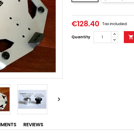
€128.40
Tax included
Quantity


HMENTS
REVIEWS