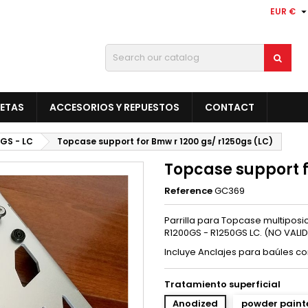
EUR €
LETAS
ACCESORIOS Y REPUESTOS
CONTACT
 GS - LC
Topcase support for Bmw r 1200 gs/ r1250gs (LC)
Topcase support f
Reference
GC369
Parrilla para Topcase multipos
R1200GS - R1250GS LC. (NO VAL
Incluye Anclajes para baúles co
Tratamiento superficial
Anodized
powder painte