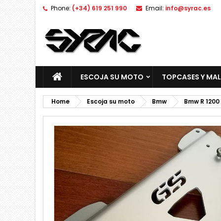
Phone:
(+34) 619 251 990
Email:
info@syrac.es
ESCOJA SU MOTO
TOPCASES Y MA
Home
Escoja su moto
Bmw
Bmw R 1200