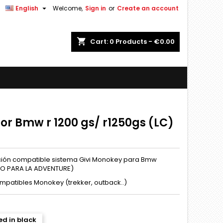


English
Welcome,
Sign in
or
Create an account
shopping_cart
Cart:
0
Products - €0.00
or Bmw r 1200 gs/ r1250gs (LC)
ición compatible sistema Givi Monokey para Bmw
IDO PARA LA ADVENTURE)
mpatibles Monokey (trekker, outback..)
d in black